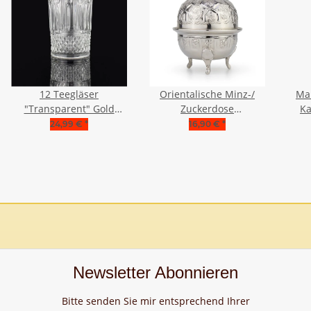
12 Teegläser
Orientalische Minz-/
Ma
"Transparent" Gold
Zuckerdose
Ka
Rand
Aufbewahrungsdose
24,99 €
*
16,90 €
*
Spülmaschinenfest
Deko Berber
Newsletter Abonnieren
Bitte senden Sie mir entsprechend Ihrer