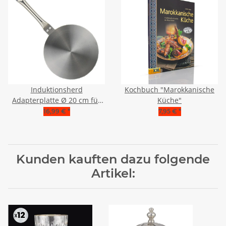
Induktionsherd
Kochbuch "Marokkanische
Adapterplatte Ø 20 cm für
Küche"
Tajine, Töpfe, Teekannen,
16,99 €
*
7,95 €
*
etc
Kunden kauften dazu folgende
Artikel: