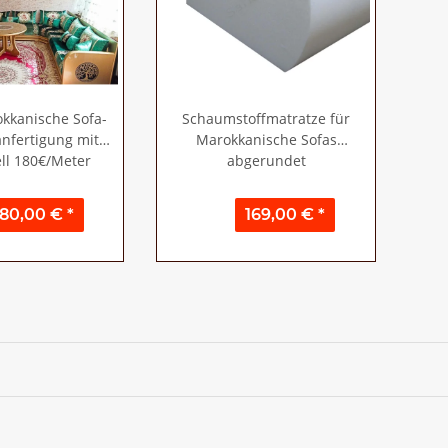
kkanische Sofa-
Schaumstoffmatratze für
nfertigung mit
Marokkanische Sofas
ll 180€/Meter
abgerundet
180,00 €
*
169,00 €
*