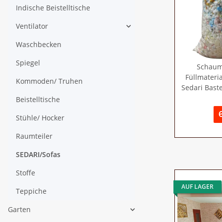
Indische Beistelltische
Ventilator
Waschbecken
Spiegel
Schaums
Füllmateri
Kommoden/ Truhen
Sedari Baste
Beistelltische
Stühle/ Hocker
Raumteiler
SEDARI/Sofas
Stoffe
AUF LAGER
Teppiche
Garten