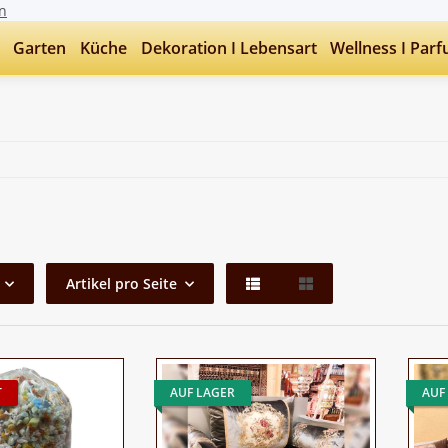
n
Garten
Küche
Dekoration I Lebensart
Wellness I Par
Artikel pro Seite
T
AUF LAGER
AUF