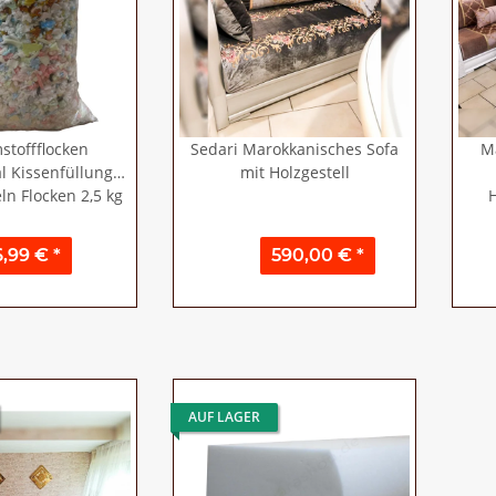
toffflocken
Sedari Marokkanisches Sofa
M
al Kissenfüllung
mit Holzgestell
ln Flocken 2,5 kg
H
6,99 €
*
590,00 €
*
AUF LAGER