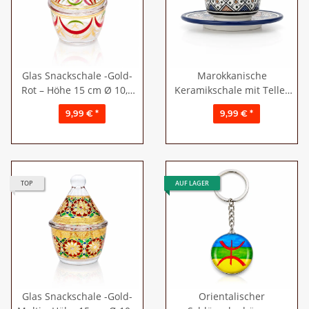
Glas Snackschale -Gold-
Marokkanische
Rot – Höhe 15 cm Ø 10,5
Keramikschale mit Teller
cm
Ø ca. 10,5 cm Fes Blau-
9,99 €
*
9,99 €
*
Multi
TOP
AUF LAGER
Glas Snackschale -Gold-
Orientalischer