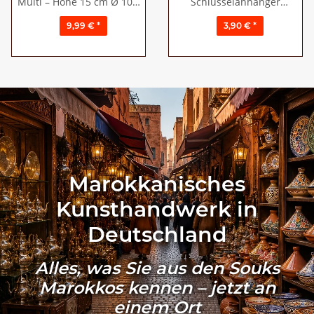
Multi – Höhe 15 cm Ø 10,5
Schlüsselanhänger
cm
Edelstahl "Berber"
9,99 €
*
3,90 €
*
Marokkanisches
Kunsthandwerk in
Deutschland
Alles, was Sie aus den Souks
Marokkos kennen – jetzt an
einem Ort