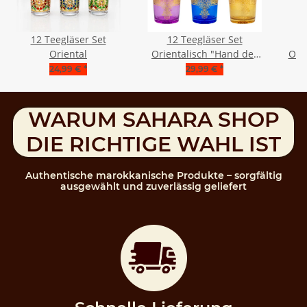
12 Teegläser Set
12 Teegläser Set
Oriental
Orientalisch "Hand der
Orie
Fatima" Multi
24,99 €
*
29,99 €
*
WARUM SAHARA SHOP
DIE RICHTIGE WAHL IST
Authentische marokkanische Produkte – sorgfältig
ausgewählt und zuverlässig geliefert