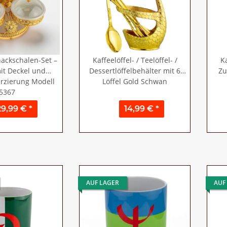
ackschalen-Set –
Kaffeelöffel- / Teelöffel- /
Ka
mit Deckel und
Dessertlöffelbehälter mit 6
Zu
rzierung Modell
Löffel Gold Schwan
5367
29,99 €
*
14,99 €
*
AUF LAGER
AUF