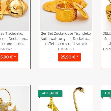
las-Tischdeko,
2er-Set Zuckerdose Tischdeko
DELU
 mit Deckel und
Aufbewahrung mit Deckel und
Sna
OLD und SILBER
Löffel – GOLD und SILBER
Gl
6498-7
HM6498H
Gold
25,90 €
*
25,90 €
*
AUF LAGER
AUF