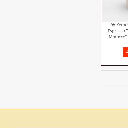
🐪 Keram
Espresso T
Morocco“ 