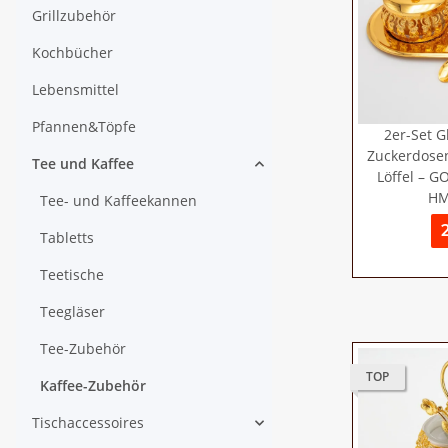
Grillzubehör
Kochbücher
Lebensmittel
Pfannen&Töpfe
2er-Set G
Zuckerdosen
Tee und Kaffee
Löffel – G
HM
Tee- und Kaffeekannen
Tabletts
Teetische
Teegläser
Tee-Zubehör
TOP
Kaffee-Zubehör
Tischaccessoires