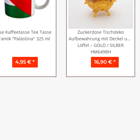
se Kaffeetasse Tee Tasse
Zuckerdose Tischdeko
ramik "Palästina" 325 ml
Aufbewahrung mit Deckel und
Löffel – GOLD / SILBER
HM6498H
4,95 €
*
16,90 €
*