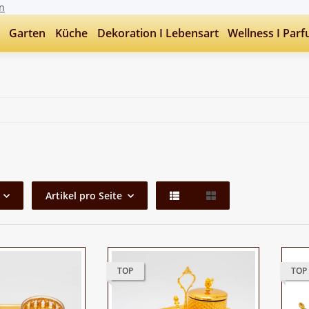
n
Garten
Küche
Dekoration I Lebensart
Wellness I Par
Artikel pro Seite
TOP
TOP