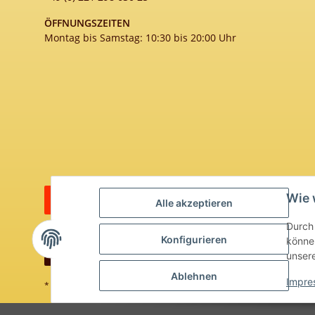
ÖFFNUNGSZEITEN
Montag bis Samstag: 10:30 bis 20:00 Uhr
Wie 
Vertrag widerrufen
Alle akzeptieren
Durch 
Konfigurieren
können
unser
Ablehnen
Impre
* Alle Preise inkl. gesetzlicher USt., zzgl.
Versand