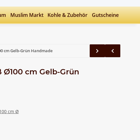
fum
Muslim Markt
Kohle & Zubehör
Gutscheine
00 cm Gelb-Grün Handmade
ß Ø100 cm Gelb-Grün
 100 cm Ø