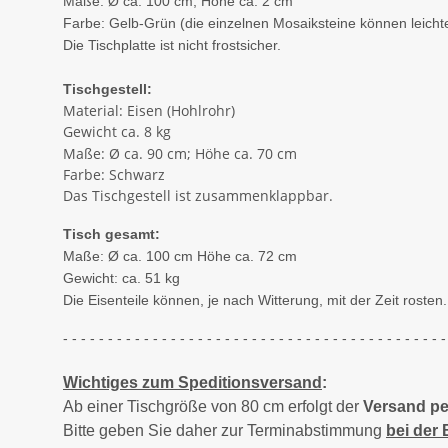
Maße: Ø ca. 100 cm; Höhe ca. 2 cm
Farbe: Gelb-Grün (die einzelnen Mosaiksteine können leicht
Die Tischplatte ist nicht frostsicher.
Tischgestell:
Material: Eisen (Hohlrohr)
Gewicht ca. 8 kg
Maße: Ø ca. 90 cm; Höhe ca. 70 cm
Farbe: Schwarz
Das Tischgestell ist zusammenklappbar.
Tisch gesamt:
Maße: Ø ca. 100 cm Höhe ca. 72 cm
Gewicht: ca. 51 kg
Die Eisenteile können, je nach Witterung, mit der Zeit rosten.
- - - - - - - - - - - - - - - - - - - - - - - - - - - - - - - - - - - - - - - - - - -
Wichtiges zum Speditionsversand
:
Ab einer Tischgröße von 80 cm erfolgt der
Versand pe
Bitte geben Sie daher zur Terminabstimmung
bei der