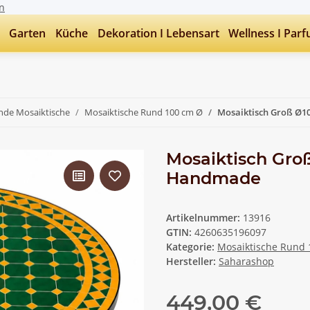
n
Garten
Küche
Dekoration I Lebensart
Wellness I Par
nde Mosaiktische
Mosaiktische Rund 100 cm Ø
Mosaiktisch Groß Ø1
Mosaiktisch Gro
Handmade
Artikelnummer:
13916
GTIN:
4260635196097
Kategorie:
Mosaiktische Rund
Hersteller:
Saharashop
449,00 €