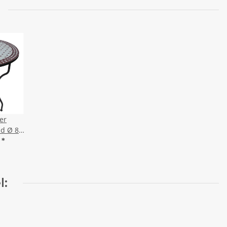
er
nd Ø 80
Natur
€
*
l: