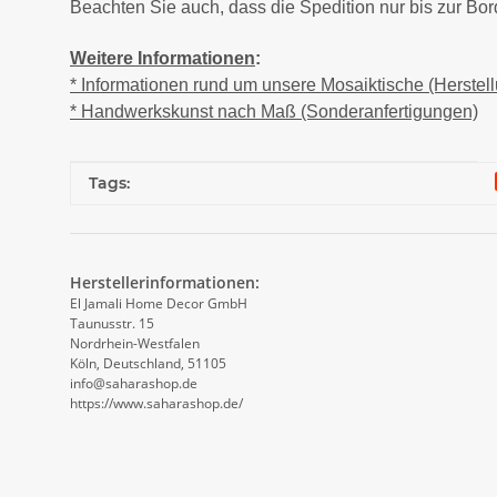
Beachten Sie auch, dass die Spedition nur bis zur Bords
Weitere Informationen
:
* Informationen rund um unsere Mosaiktische (Herstel
* Handwerkskunst nach Maß (Sonderanfertigungen)
Produkteigenschaft
Wert
Tags:
Herstellerinformationen:
El Jamali Home Decor GmbH
Taunusstr. 15
Nordrhein-Westfalen
Köln, Deutschland, 51105
info@saharashop.de
https://www.saharashop.de/