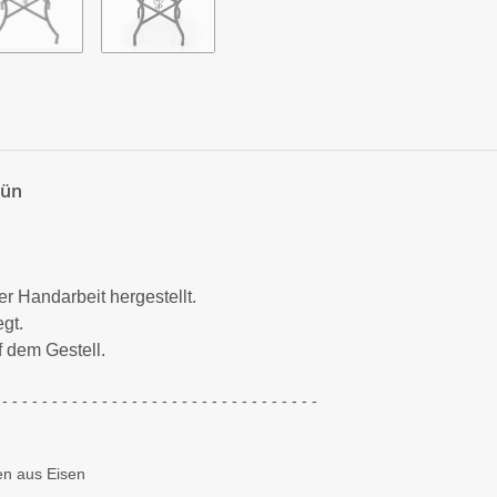
rün
r Handarbeit hergestellt.
gt.
f dem Gestell.
 - - - - - - - - - - - - - - - - - - - - - - - - - - - - - - - -
hmen aus Eisen