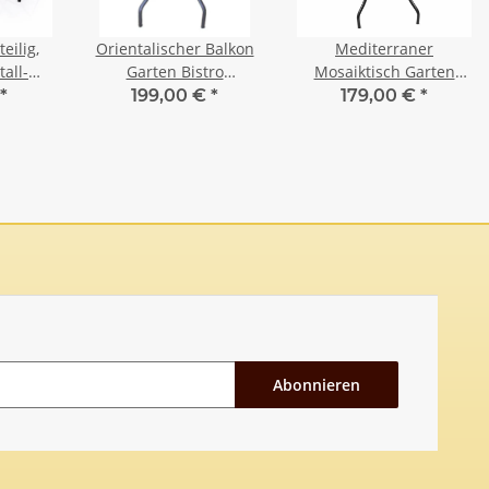
eilig,
Orientalischer Balkon
Mediterraner
all-
Garten Bistro
Mosaiktisch Garten
t Tisch
Mosaiktisch Rund Ø 60
Balkon Tisch Rund Ø 60
*
199,00 €
*
179,00 €
*
en,
cm Beige
cm Khatem Blau
iß
Abonnieren