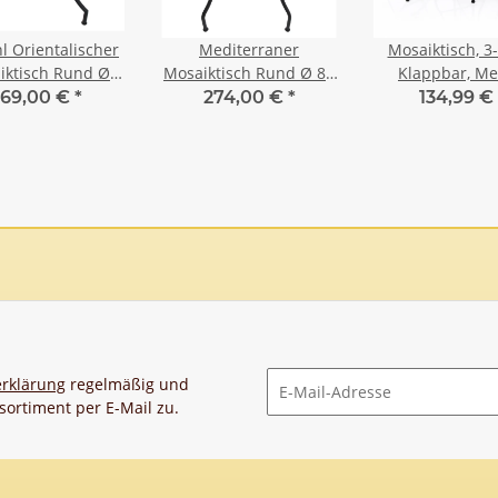
l Orientalischer
Mediterraner
Mosaiktisch, 3-t
iktisch Rund Ø
Mosaiktisch Rund Ø 80
Klappbar, Met
 cm Blau-Gelb
cm Bordeaux-Gelb
Gartenmöbel mi
69,00 €
*
274,00 €
*
134,99 €
und 2 Stühl
Schwarz-We
rklärung
regelmäßig und
sortiment per E-Mail zu.
Newsletter Abonnieren