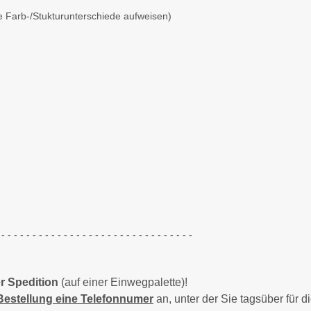
e Farb-/Stukturunterschiede aufweisen)
 - - - - - - - - - - - - - - - - - - - - - - - - - - - - - - -
r Spedition
(auf einer Einwegpalette)!
 Bestellung eine Telefonnumer
an, unter der Sie tagsüber für d