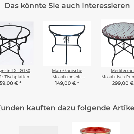
Das könnte Sie auch interessieren
stell XL Ø150
Marokkanische
Mediterran
ür Tischplatten
Mosaikkonsole
Mosaiktisch Ru
halbrund Bordeaux-
cm Bordeaux-
159,00 €
*
149,00 €
*
299,00 
Natur Groß
unden kauften dazu folgende Artike