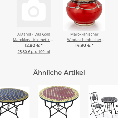
Arganöl - Das Gold
Marokkanischer
Marokkos - Kosmetik 50
Windaschenbecher
ml
Keramik Rot
12,90 €
*
14,90 €
*
25,80 € pro 100 ml
Ähnliche Artikel