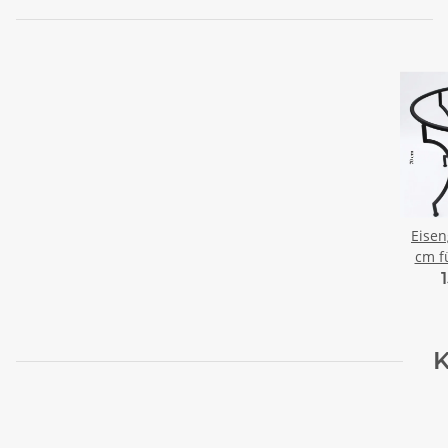
Eisenge
cm f
K